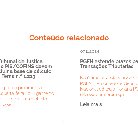
Conteúdo relacionado
07.11.2024
ribunal de Justiça
PGFN estende prazos pa
e o PIS/COFINS devem
Transações Tributárias
luir a base de cálculo
 Tema n.º 1.223
Na última sexta-feira (01/11/
PGFN – Procuradoria Geral 
u para o próximo dia
Nacional editou a Portaria 
(quarta-feira), o julgamento
6/2024 para prorrogar
s Especiais cujo objeto
Leia mais
a base