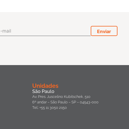
Unidades
São Paulo
Av. Pres. Juscelino Kubitschek, 510
6º andar – São Paulo – SP – 04543-000
Tel.: +55 11 3050 2150