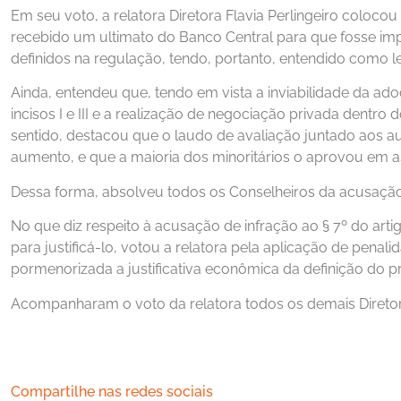
Em seu voto, a relatora Diretora Flavia Perlingeiro coloc
recebido um ultimato do Banco Central para que fosse im
definidos na regulação, tendo, portanto, entendido como l
Ainda, entendeu que, tendo em vista a inviabilidade da ad
incisos I e III e a realização de negociação privada dentro 
sentido, destacou que o laudo de avaliação juntado aos a
aumento, e que a maioria dos minoritários o aprovou em a
Dessa forma, absolveu todos os Conselheiros da acusação d
No que diz respeito à acusação de infração ao § 7º do art
para justificá-lo, votou a relatora pela aplicação de pena
pormenorizada a justificativa econômica da definição do p
Acompanharam o voto da relatora todos os demais Diretore
Compartilhe nas redes sociais