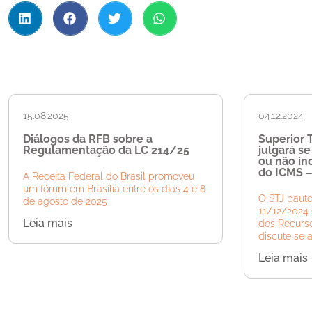
15.08.2025
04.12.2024
Diálogos da RFB sobre a
Superior T
Regulamentação da LC 214/25
julgará s
ou não inc
do ICMS –
A Receita Federal do Brasil promoveu
um fórum em Brasília entre os dias 4 e 8
O STJ pauto
de agosto de 2025
11/12/2024 
Leia mais
dos Recurso
discute se 
Leia mais