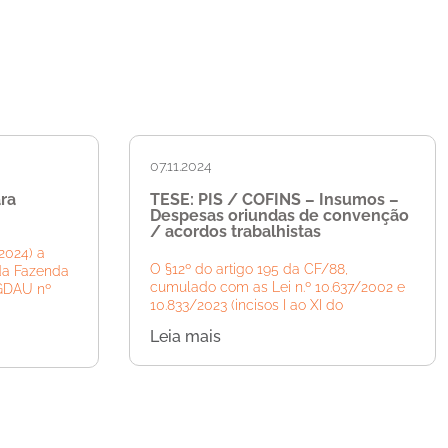
07.11.2024
ra
TESE: PIS / COFINS – Insumos –
Despesas oriundas de convenção
/ acordos trabalhistas
2024) a
O §12º do artigo 195 da CF/88,
da Fazenda
cumulado com as Lei n.º 10.637/2002 e
PGDAU nº
10.833/2023 (incisos I ao XI do
Leia mais