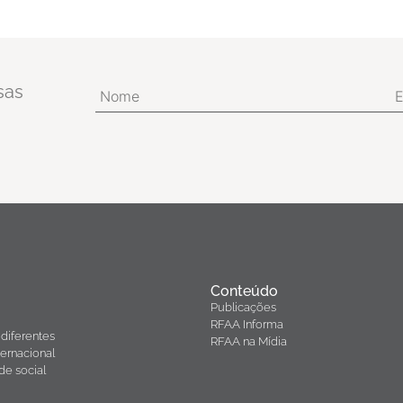
sas
Conteúdo
Publicações
RFAA Informa
diferentes
RFAA na Mídia
ernacional
de social