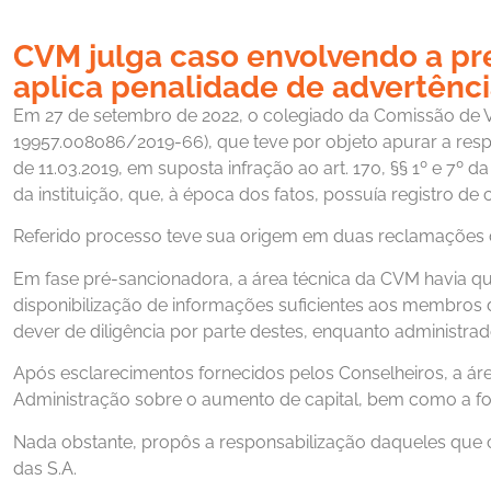
CVM julga caso envolvendo a pre
aplica penalidade de advertênc
Em 27 de setembro de 2022, o colegiado da Comissão de Va
19957.008086/2019-66), que teve por objeto apurar a resp
de 11.03.2019, em suposta infração ao art. 170, §§ 1º e 7º da
da instituição, que, à época dos fatos, possuía registro d
Referido processo teve sua origem em duas reclamações d
Em fase pré-sancionadora, a área técnica da CVM havia quest
disponibilização de informações suficientes aos membros d
dever de diligência por parte destes, enquanto administra
Após esclarecimentos fornecidos pelos Conselheiros, a á
Administração sobre o aumento de capital, bem como a for
Nada obstante, propôs a responsabilização daqueles que c
das S.A.