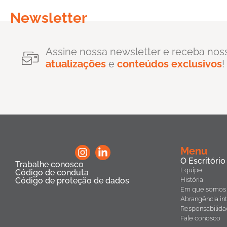
Newsletter
Assine nossa newsletter e receba nos
atualizações
e
conteúdos exclusivos
!
Menu
O Escritório
Trabalhe conosco
Equipe
Código de conduta
Código de proteção de dados
História
Em que somos 
Abrangência int
Responsabilida
Fale conosco