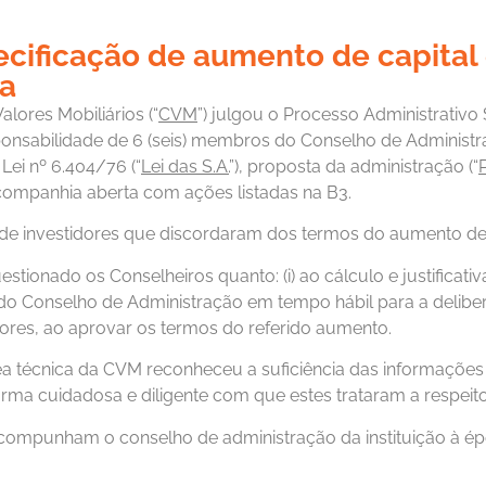
cificação de aumento de capital e
ia
lores Mobiliários (“
CVM
”) julgou o Processo Administrativ
onsabilidade de 6 (seis) membros do Conselho de Administraç
 Lei nº 6.404/76 (“
Lei das S.A.
”), proposta da administração (“
e companhia aberta com ações listadas na B3.
e investidores que discordaram dos termos do aumento de 
ionado os Conselheiros quanto: (i) ao cálculo e justificativ
o Conselho de Administração em tempo hábil para a deliberaçã
dores, ao aprovar os termos do referido aumento.
rea técnica da CVM reconheceu a suficiência das informaçõe
ma cuidadosa e diligente com que estes trataram a respeito
ompunham o conselho de administração da instituição à época