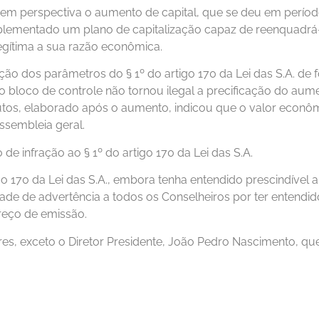
ou em perspectiva o aumento de capital, que se deu em períod
plementado um plano de capitalização capaz de reenquadrá-
egítima a sua razão econômica.
oção dos parâmetros do § 1º do artigo 170 da Lei das S.A. d
do bloco de controle não tornou ilegal a precificação do aume
utos, elaborado após o aumento, indicou que o valor econôm
ssembleia geral.
e infração ao § 1º do artigo 170 da Lei das S.A.
igo 170 da Lei das S.A., embora tenha entendido prescindíve
lidade de advertência a todos os Conselheiros por ter entendi
reço de emissão.
s, exceto o Diretor Presidente, João Pedro Nascimento, qu