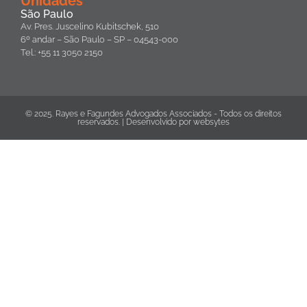
Unidades
São Paulo
Av. Pres. Juscelino Kubitschek, 510
6º andar – São Paulo – SP – 04543-000
Tel.: +55 11 3050 2150
© 2025. Rayes e Fagundes Advogados Associados - Todos os direitos
reservados. | Desenvolvido por
websytes