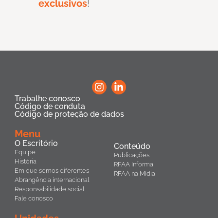
exclusivos
!
Trabalhe conosco
Código de conduta
Código de proteção de dados
Menu
O Escritório
Conteúdo
Equipe
Publicações
História
RFAA Informa
Em que somos diferentes
RFAA na Mídia
Abrangência internacional
Responsabilidade social
Fale conosco