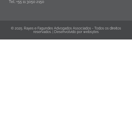
Tel.: +55 11 3050 2150
© 2025. Rayes e Fagundes Advogados Associados - Todos os direitos
reservados. | Desenvolvido por
websytes