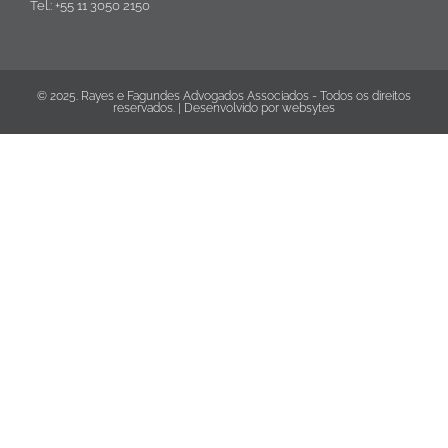
Tel.: +55 11 3050 2150
© 2025. Rayes e Fagundes Advogados Associados - Todos os direitos
reservados. | Desenvolvido por
websytes