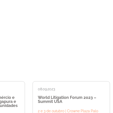
08.09.2023
mércio e
World Litigation Forum 2023 –
gapura e
Summit USA
tunidades
2 e 3 de outubro | Crowne Plaza Palo