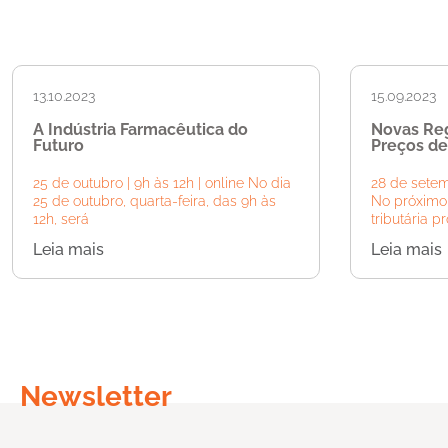
13.10.2023
15.09.2023
A Indústria Farmacêutica do
Novas Reg
Futuro
Preços de
25 de outubro | 9h às 12h | online No dia
28 de setemb
25 de outubro, quarta-feira, das 9h às
No próximo 
12h, será
tributária 
Leia mais
Leia mais
Newsletter