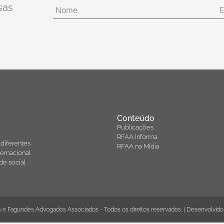
sas
Conteúdo
Publicações
RFAA Informa
diferentes
RFAA na Mídia
ernacional
de social
 e Fagundes Advogados Associados - Todos os direitos reservados. | Desenvolvido