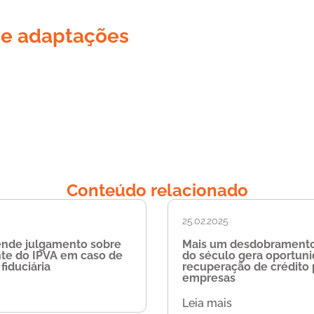
 e adaptações
Conteúdo relacionado
25.02.2025
ende julgamento sobre
Mais um desdobramento
nte do IPVA em caso de
do século gera oportun
fiduciária
recuperação de crédito 
empresas
Leia mais