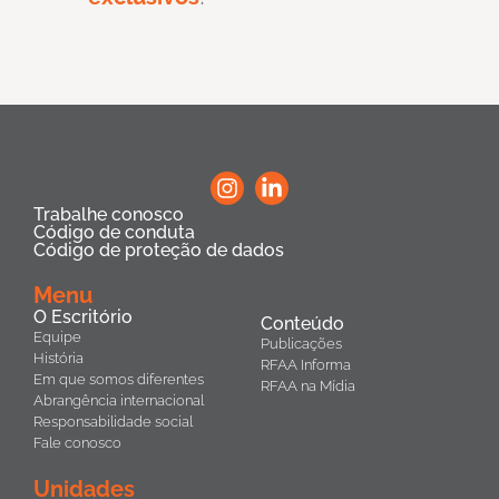
Trabalhe conosco
Código de conduta
Código de proteção de dados
Menu
O Escritório
Conteúdo
Equipe
Publicações
História
RFAA Informa
Em que somos diferentes
RFAA na Mídia
Abrangência internacional
Responsabilidade social
Fale conosco
Unidades