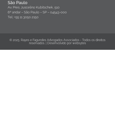
São Paulo
Av. Pres. Juscelino Kubitschek, 510
6º andar – São Paulo – SP – 04543-000
Tel.: +55 11 3050 2150
© 2025. Rayes e Fagundes Advogados Associados - Todos os direitos
reservados. | Desenvolvido por
websytes