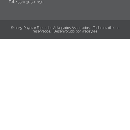
Tel.: +55 11 3050 2150
© 2025. Rayes e Fagundes Advogados Associados - Todos os direitos
reservados. | Desenvolvido por
websytes