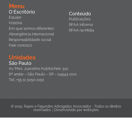
Menu
O Escritório
Conteúdo
Equipe
Publicações
História
RFAA Informa
Em que somos diferentes
RFAA na Mídia
Abrangência internacional
Responsabilidade social
Fale conosco
Unidades
São Paulo
Av. Pres. Juscelino Kubitschek, 510
6º andar – São Paulo – SP – 04543-000
Tel.: +55 11 3050 2150
© 2025. Rayes e Fagundes Advogados Associados - Todos os direitos
reservados. | Desenvolvido por
websytes