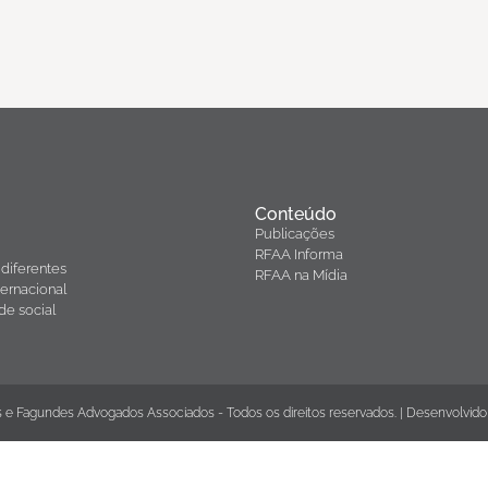
Conteúdo
Publicações
RFAA Informa
diferentes
RFAA na Mídia
ernacional
de social
 e Fagundes Advogados Associados - Todos os direitos reservados. | Desenvolvido