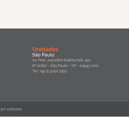
Unidades
São Paulo
Av. Pres. Juscelino Kubitschek, 510
6º andar – São Paulo – SP – 04543-000
Tel.: +55 11 3050 2150
 por
websytes