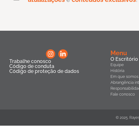
Menu
O Escritório
Trabalhe conosco
Equipe
Código de conduta
Código de proteção de dados
História
Em que somos 
Abrangência int
Responsabilida
Fale conosco
© 2025. Rayes