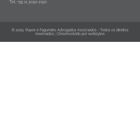
Tel.: +55 11 3050 2150
© 2025. Rayes e Fagundes Advogados Associados - Todos os direitos
reservados. | Desenvolvido por
websytes