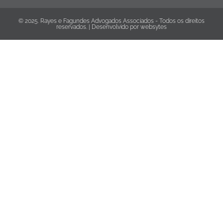
© 2025. Rayes e Fagundes Advogados Associados - Todos os direitos
reservados. | Desenvolvido por
websytes