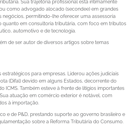
utária. Sua trajetória profissional está intimamente
. Atuou como advogado alocado (secondee) em grandes
 negócios, permitindo-lhe oferecer uma assessoria
o quanto em consultoria tributária, com foco em tributos
utico, automotivo e de tecnologia.
lém de ser autor de diversos artigos sobre temas
 estratégicos para empresas. Liderou ações judiciais
quota (Difal) devido em alguns Estados, decorrente do
 do ICMS. Também esteve à frente de litígios importantes
 Sua atuação em comércio exterior é notável, com
ados à importação.
co e de P&D, prestando suporte ao governo brasileiro e
egulamentação sobre a Reforma Tributária do Consumo.