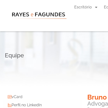
Escritório
E
Equipe
Bruno
vCard
Advog
Perfil no LinkedIn