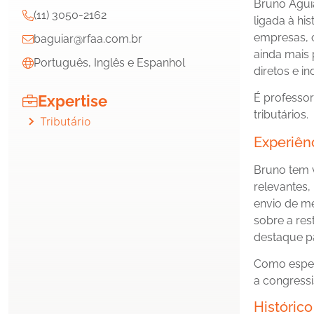
Bruno Aguia
(11) 3050-2162
ligada à hi
empresas, 
baguiar@rfaa.com.br
ainda mais 
Português, Inglês e Espanhol
diretos e i
É professor
Expertise
tributários.
Tributário
Experiên
Bruno tem v
relevantes,
envio de me
sobre a res
destaque pa
Como especi
a congress
Histórico