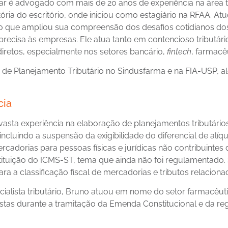
r é advogado com mais de 20 anos de experiência na área trib
stória do escritório, onde iniciou como estagiário na RFAA
o que ampliou sua compreensão dos desafios cotidianos dos
precisa às empresas. Ele atua tanto em contencioso tributári
ndiretos, especialmente nos setores bancário,
fintech
, farmacê
 de Planejamento Tributário no Sindusfarma e na FIA-USP, a
cia
asta experiência na elaboração de planejamentos tributários
 incluindo a suspensão da exigibilidade do diferencial de alí
rcadorias para pessoas físicas e jurídicas não contribuintes
tituição do ICMS-ST, tema que ainda não foi regulamentado.
ra a classificação fiscal de mercadorias e tributos relacion
alista tributário, Bruno atuou em nome do setor farmacêuti
istas durante a tramitação da Emenda Constitucional e da r