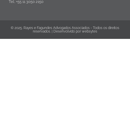
Tel.: +55 11 3050 2150
© 2025. Rayes e Fagundes Advogados Associados - Todos os direitos
reservados. | Desenvolvido por
websytes