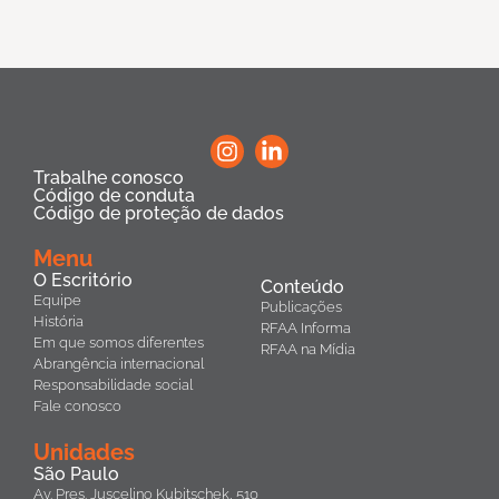
Trabalhe conosco
Código de conduta
Código de proteção de dados
Menu
O Escritório
Conteúdo
Equipe
Publicações
História
RFAA Informa
Em que somos diferentes
RFAA na Mídia
Abrangência internacional
Responsabilidade social
Fale conosco
Unidades
São Paulo
Av. Pres. Juscelino Kubitschek, 510