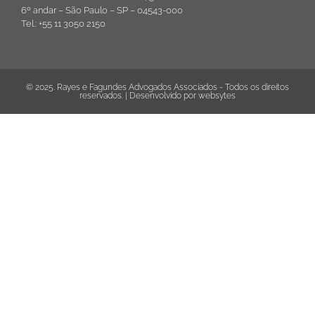
6º andar – São Paulo – SP – 04543-000
Tel.: +55 11 3050 2150
© 2025. Rayes e Fagundes Advogados Associados - Todos os direitos
reservados. | Desenvolvido por
websytes