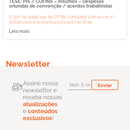
TESE: PIS / COFINS – Insumos – Despesas
oriundas de convenção / acordos trabalhistas
O §12º do artigo 195 da CF/88, cumulado com as Lei n.º
10.637/2002 e 10.833/2023 (incisos I ao XI do
Leia mais
Newsletter
Assine nossa
newsletter e
receba nossas
atualizações
e
conteúdos
exclusivos
!