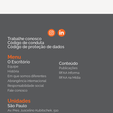
Trabalhe conosco
Código de conduta
Código de proteção de dados
Menu
O Escritório
Conteúdo
Equipe
Publicações
História
RFAA Informa
Em que somos diferentes
RFAA na Mídia
Abrangência internacional
Responsabilidade social
Fale conosco
Unidades
São Paulo
Av. Pres. Juscelino Kubitschek, 510