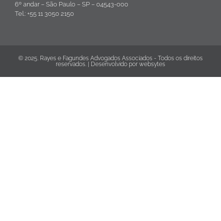
6º andar – São Paulo – SP – 04543-000
Tel.: +55 11 3050 2150
© 2025. Rayes e Fagundes Advogados Associados - Todos os direitos
reservados. | Desenvolvido por
websytes