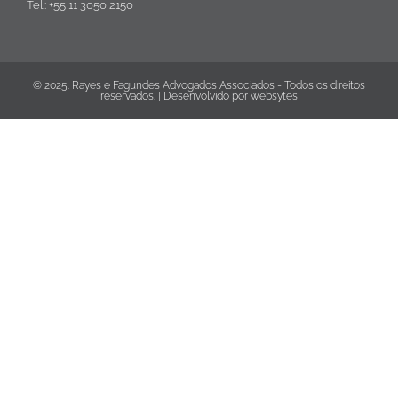
Tel.: +55 11 3050 2150
© 2025. Rayes e Fagundes Advogados Associados - Todos os direitos
reservados. | Desenvolvido por
websytes