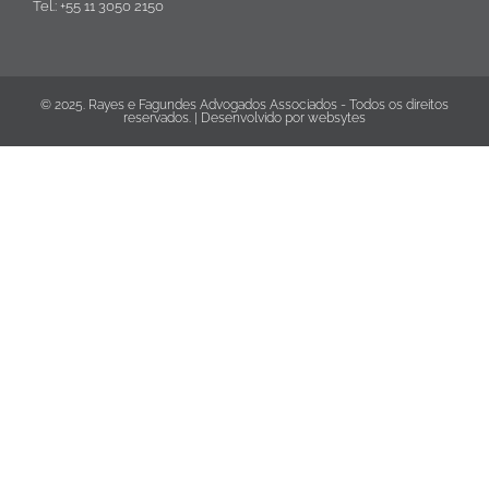
Tel.: +55 11 3050 2150
© 2025. Rayes e Fagundes Advogados Associados - Todos os direitos
reservados. | Desenvolvido por
websytes