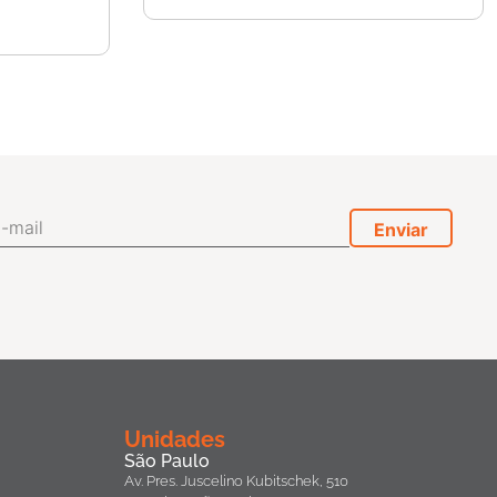
Unidades
São Paulo
Av. Pres. Juscelino Kubitschek, 510