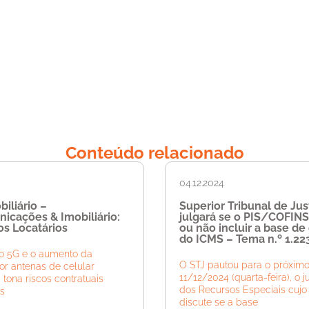
Conteúdo relacionado
04.12.2024
iliário –
Superior Tribunal de Jus
icações & Imobiliário:
julgará se o PIS/COFIN
os Locatários
ou não incluir a base de
do ICMS – Tema n.º 1.22
o 5G e o aumento da
O STJ pautou para o próximo
r antenas de celular
11/12/2024 (quarta-feira), o 
 tona riscos contratuais
dos Recursos Especiais cujo
s
discute se a base