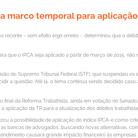
ixa marco temporal para aplicaçã
ão recente – sem efeito
erga omnes
-, determinou que o débit
ra que o IPCA seja aplicado a partir de março de 2015, não 
cisão do Supremo Tribunal Federal (STF), que suspendeu os e
ir a questão. Até lá, o tema continua sendo decidido caso a
exto final da Reforma Trabalhista, ainda em votação no Senad
, a aplicação da TR para a atualização dos débitos trabalhista
izou a possibilidade de aplicação do índice IPCA-e como crit
s as bancas de advogados, buscando novas alternativas, como
tendimento causará grande impacto financeiro às empresas.