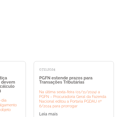
07.11.2024
tiça
PGFN estende prazos para
S devem
Transações Tributárias
 cálculo
3
Na última sexta-feira (01/11/2024) a
PGFN – Procuradoria Geral da Fazenda
 dia
Nacional editou a Portaria PGDAU nº
julgamento
6/2024 para prorrogar
 objeto
Leia mais