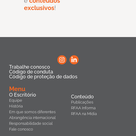
e
conteúdos
exclusivos
!
Trabalhe conosco
Código de conduta
Código de proteção de dados
Menu
O Escritório
Conteúdo
Equipe
Publicações
História
RFAA Informa
Em que somos diferentes
RFAA na Mídia
Abrangência internacional
Responsabilidade social
Fale conosco