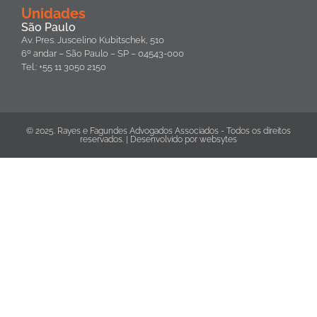
Unidades
São Paulo
Av. Pres. Juscelino Kubitschek, 510
6º andar – São Paulo – SP – 04543-000
Tel.: +55 11 3050 2150
© 2025. Rayes e Fagundes Advogados Associados - Todos os direitos
reservados. | Desenvolvido por
websytes