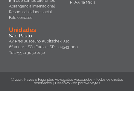
Em que somos diferentes
RFAA na Mídia
Abrangência internacional
Responsabilidade social
Fale conosco
Unidades
São Paulo
Av. Pres. Juscelino Kubitschek, 510
6º andar – São Paulo – SP – 04543-000
Tel.: +55 11 3050 2150
© 2025. Rayes e Fagundes Advogados Associados - Todos os direitos
reservados. | Desenvolvido por
websytes