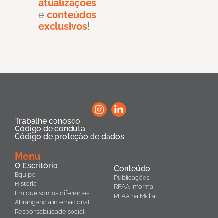
atualizações
e
conteúdos
exclusivos
!
Trabalhe conosco
Código de conduta
Código de proteção de dados
Menu
O Escritório
Conteúdo
Equipe
Publicações
História
RFAA Informa
Em que somos diferentes
RFAA na Mídia
Abrangência internacional
Responsabilidade social