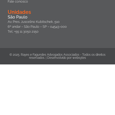
Fale conosco
Unidades
São Paulo
Av. Pres. Juscelino Kubitschek, 510
6º andar – São Paulo – SP – 04543-000
Tel.: +55 11 3050 2150
© 2025. Rayes e Fagundes Advogados Associados - Todos os direitos
reservados. | Desenvolvido por
websytes