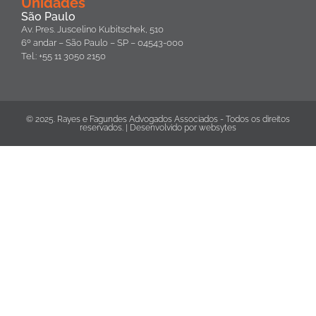
Unidades
São Paulo
Av. Pres. Juscelino Kubitschek, 510
6º andar – São Paulo – SP – 04543-000
Tel.: +55 11 3050 2150
© 2025. Rayes e Fagundes Advogados Associados - Todos os direitos
reservados. | Desenvolvido por
websytes