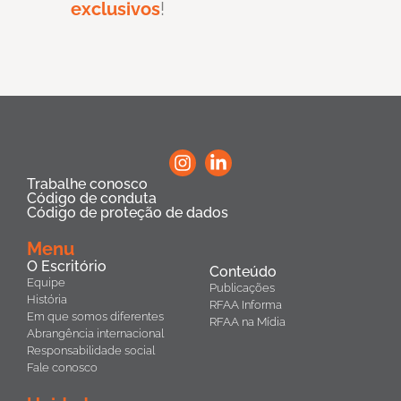
exclusivos
!
Trabalhe conosco
Código de conduta
Código de proteção de dados
Menu
O Escritório
Conteúdo
Equipe
Publicações
História
RFAA Informa
Em que somos diferentes
RFAA na Mídia
Abrangência internacional
Responsabilidade social
Fale conosco