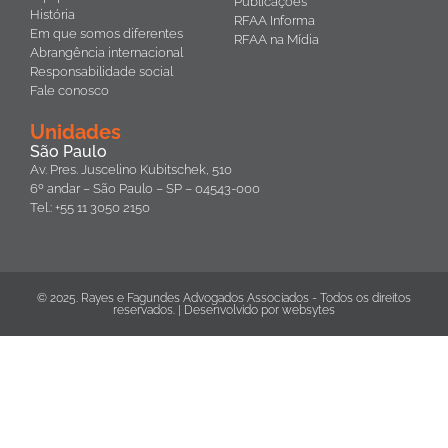
Publicações
História
RFAA Informa
Em que somos diferentes
RFAA na Mídia
Abrangência internacional
Responsabilidade social
Fale conosco
Unidades
São Paulo
Av. Pres. Juscelino Kubitschek, 510
6º andar – São Paulo – SP – 04543-000
Tel.: +55 11 3050 2150
© 2025. Rayes e Fagundes Advogados Associados - Todos os direitos
reservados. | Desenvolvido por
websytes