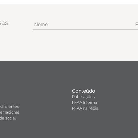
sas
Conteúdo
Publicações
RFAA Informa
diferentes
RFAA na Mídia
ernacional
de social