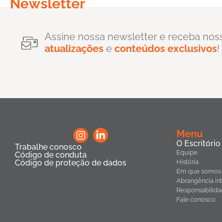
Newsletter
Assine nossa newsletter e receba nos
atualizações
e
conteúdos exclusivos
!
Menu
O Escritório
Trabalhe conosco
Equipe
Código de conduta
Código de proteção de dados
História
Em que somos 
Abrangência int
Responsabilida
Fale conosco