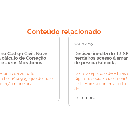
Conteúdo relacionado
28.08.2023
 no Código Civil: Nova
Decisão inédita do TJ-S
a cálculo de Correção
herdeiros acesso à sma
 e Juros Moratórios
de pessoa falecida
 junho de 2024, foi
No novo episódio de Pílulas 
a Lei nº 14.905, que define o
Digital, o sócio Felipe Leoni 
orreção monetária
Leite Moreira comenta a deci
do
Leia mais