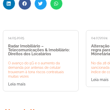
14.05.2025
04.07.2024
Radar Imobiliário –
Alteração
Telecomunicações & Imobiliário:
regra par
Direitos dos Locatários
Monetária
O avanço do 5G e o aumento da
No dia 28 de
demanda por antenas de celular
sancionada 
trouxeram à tona riscos contratuais
índice de c
muitas vezes
Leia mais
Leia mais