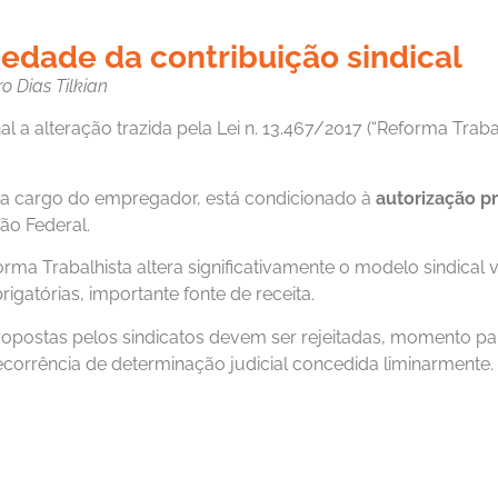
iedade da contribuição sindical
ro Dias Tilkian
l a alteração trazida pela Lei n. 13.467/2017 (“Reforma Traba
, a cargo do empregador, está condicionado à
autorização p
ção Federal.
rma Trabalhista altera significativamente o modelo sindical 
igatórias, importante fonte de receita.
ropostas pelos sindicatos devem ser rejeitadas, momento par
ecorrência de determinação judicial concedida liminarmente.