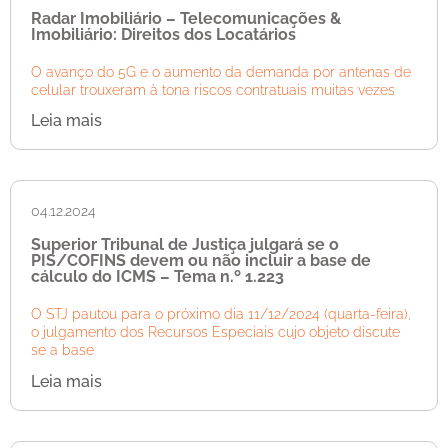
Radar Imobiliário – Telecomunicações &
Imobiliário: Direitos dos Locatários
O avanço do 5G e o aumento da demanda por antenas de
celular trouxeram à tona riscos contratuais muitas vezes
Leia mais
04.12.2024
Superior Tribunal de Justiça julgará se o
PIS/COFINS devem ou não incluir a base de
cálculo do ICMS – Tema n.º 1.223
O STJ pautou para o próximo dia 11/12/2024 (quarta-feira),
o julgamento dos Recursos Especiais cujo objeto discute
se a base
Leia mais