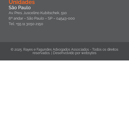
Unidades
São Paulo
Av. Pres. Juscelino Kubitschek, 510
6º andar – São Paulo – SP – 04543-000
Tel.: +55 11 3050 2150
© 2025. Rayes e Fagundes Advogados Associados - Todos os direitos
reservados. | Desenvolvido por
websytes