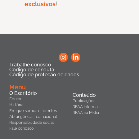
exclusivos
!
Trabalhe conosco
Código de conduta
Código de proteção de dados
Menu
O Escritório
Conteúdo
Equipe
Publicações
História
RFAA Informa
Em que somos diferentes
RFAA na Mídia
Abrangência internacional
Responsabilidade social
Fale conosco