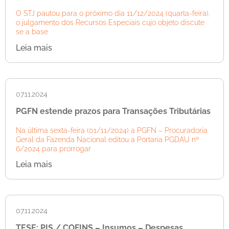
O STJ pautou para o próximo dia 11/12/2024 (quarta-feira),
o julgamento dos Recursos Especiais cujo objeto discute
se a base
Leia mais
07.11.2024
PGFN estende prazos para Transações Tributárias
Na última sexta-feira (01/11/2024) a PGFN – Procuradoria
Geral da Fazenda Nacional editou a Portaria PGDAU nº
6/2024 para prorrogar
Leia mais
07.11.2024
TESE: PIS / COFINS – Insumos – Despesas