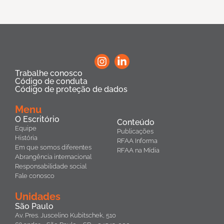
Trabalhe conosco
Código de conduta
Código de proteção de dados
Menu
O Escritório
Conteúdo
Equipe
Publicações
História
RFAA Informa
Em que somos diferentes
RFAA na Mídia
Abrangência internacional
Responsabilidade social
Fale conosco
Unidades
São Paulo
Av. Pres. Juscelino Kubitschek, 510