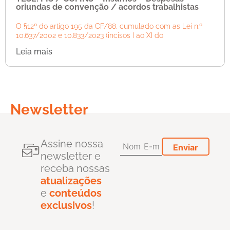
oriundas de convenção / acordos trabalhistas
O §12º do artigo 195 da CF/88, cumulado com as Lei n.º
10.637/2002 e 10.833/2023 (incisos I ao XI do
Leia mais
Newsletter
Assine nossa
newsletter e
receba nossas
atualizações
e
conteúdos
exclusivos
!