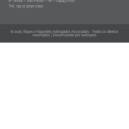
6º andar – São Paulo – SP – 04543-000
Tel.: +55 11 3050 2150
© 2025. Rayes e Fagundes Advogados Associados - Todos os direitos
reservados. | Desenvolvido por
websytes