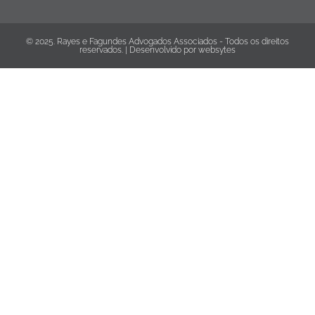
© 2025. Rayes e Fagundes Advogados Associados - Todos os direitos
reservados. | Desenvolvido por
websytes