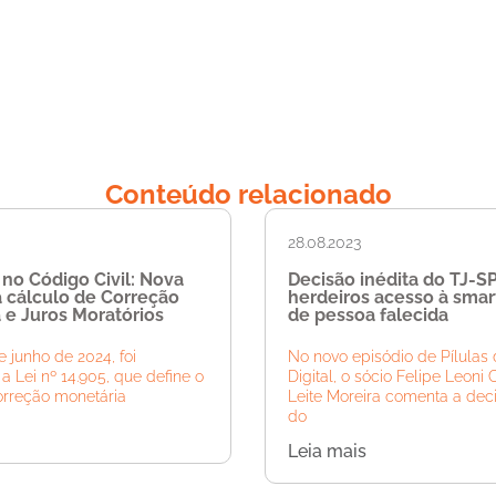
Conteúdo relacionado
28.08.2023
 no Código Civil: Nova
Decisão inédita do TJ-S
a cálculo de Correção
herdeiros acesso à sma
 e Juros Moratórios
de pessoa falecida
 junho de 2024, foi
No novo episódio de Pílulas 
a Lei nº 14.905, que define o
Digital, o sócio Felipe Leoni 
orreção monetária
Leite Moreira comenta a deci
do
Leia mais