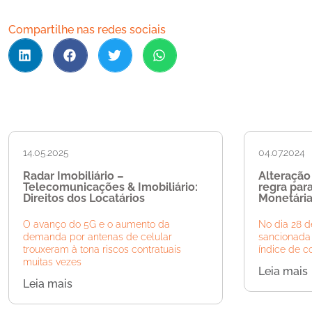
Compartilhe nas redes sociais
14.05.2025
04.07.2024
Radar Imobiliário –
Alteração
Telecomunicações & Imobiliário:
regra par
Direitos dos Locatários
Monetária
O avanço do 5G e o aumento da
No dia 28 de
demanda por antenas de celular
sancionada 
trouxeram à tona riscos contratuais
índice de c
muitas vezes
Leia mais
Leia mais