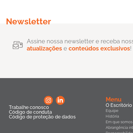
Newsletter
Assine nossa newsletter e receba nos
atualizações
e
conteúdos exclusivos
!
Menu
O Escritório
Trabalhe conosco
Equipe
Código de conduta
Código de proteção de dados
História
Em que somos 
Abrangência int