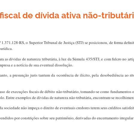
cal de dívida ativa não-tributári
1.371.128-RS, o Superior Tribunal de Justiça (STJ) se posicionou, de forma defini
jurídica.
 as dívidas de natureza tributária, à luz da Súmula 435/STJ, e com fulcro no art
mpresa e a notícia de sua eventual dissolução.
to, a presunção juris tantum da ocorrência de ilícito, pela desobediência ao rit
caso de execuções fiscais de débito não-tributário, tomando-se como fundamentos o
o. Entre exemplos de dívidas de natureza não-tributária, encontram-se recolhiment
 da sociedade não impeça o direito de eventuais credores terem seus créditos satisfei
endidos por constrições sobre seu patrimônio, derivadas do encerramento irregular 