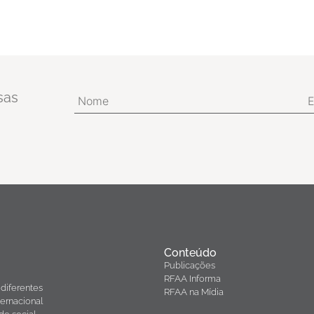
sas
Conteúdo
Publicações
RFAA Informa
diferentes
RFAA na Mídia
ernacional