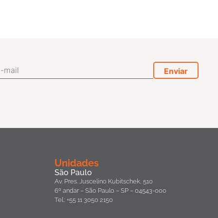
Unidades
São Paulo
Av. Pres. Juscelino Kubitschek, 510
6º andar – São Paulo – SP – 04543-000
Tel.: +55 11 3050 2150