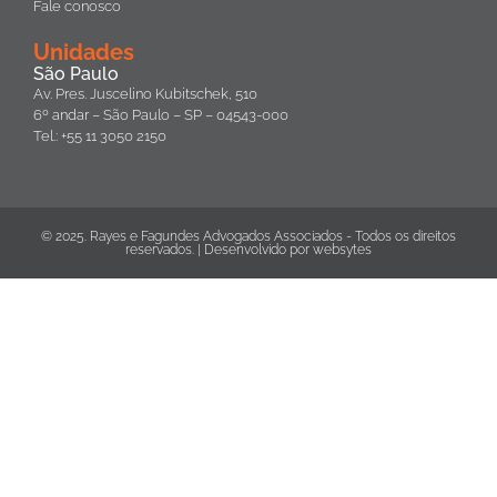
Fale conosco
Unidades
São Paulo
Av. Pres. Juscelino Kubitschek, 510
6º andar – São Paulo – SP – 04543-000
Tel.: +55 11 3050 2150
© 2025. Rayes e Fagundes Advogados Associados - Todos os direitos
reservados. | Desenvolvido por
websytes