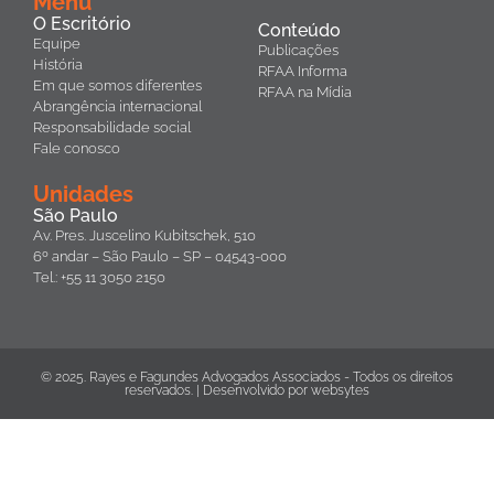
Menu
O Escritório
Conteúdo
Equipe
Publicações
História
RFAA Informa
Em que somos diferentes
RFAA na Mídia
Abrangência internacional
Responsabilidade social
Fale conosco
Unidades
São Paulo
Av. Pres. Juscelino Kubitschek, 510
6º andar – São Paulo – SP – 04543-000
Tel.: +55 11 3050 2150
© 2025. Rayes e Fagundes Advogados Associados - Todos os direitos
reservados. | Desenvolvido por
websytes