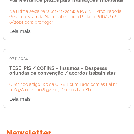
PGFN estende prazos para Transações Tributárias
Na última sexta-feira (01/11/2024) a PGFN – Procuradoria
Geral da Fazenda Nacional editou a Portaria PGDAU nº
6/2024 para prorrogar
Leia mais
07.11.2024
TESE: PIS / COFINS – Insumos – Despesas
oriundas de convenção / acordos trabalhistas
O §12º do artigo 195 da CF/88, cumulado com as Lei n.º
10.637/2002 e 10.833/2023 (incisos I ao XI do
Leia mais
Newsletter