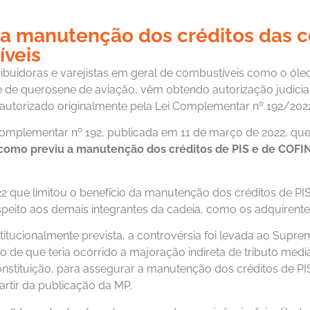
a a manutenção dos créditos das c
íveis
buidoras e varejistas em geral de combustíveis como o óleo d
, e de querosene de aviação, vêm obtendo autorização judicia
autorizado originalmente pela Lei Complementar nº 192/202
Complementar nº 192, publicada em 11 de março de 2022, que 
como previu a manutenção dos créditos de PIS e de COFINS 
2022 que limitou o benefício da manutenção dos créditos de 
peito aos demais integrantes da cadeia, como os adquirente
itucionalmente prevista, a controvérsia foi levada ao Suprem
 de que teria ocorrido a majoração indireta de tributo media
onstituição, para assegurar a manutenção dos créditos de P
artir da publicação da MP.