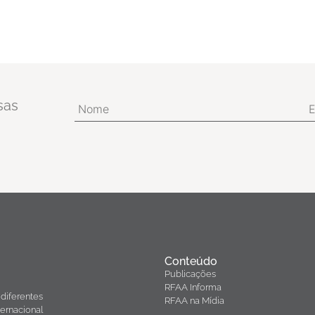
sas
Conteúdo
Publicações
RFAA Informa
diferentes
RFAA na Mídia
ernacional