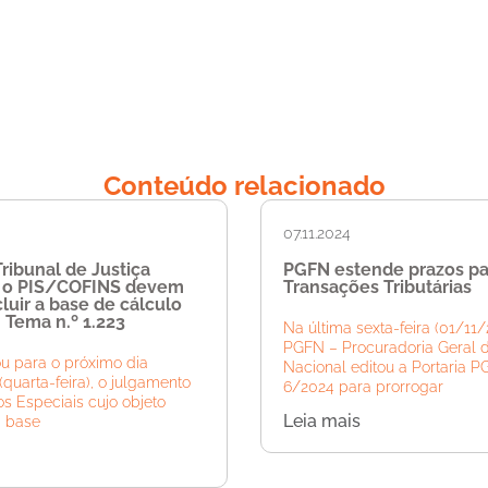
Conteúdo relacionado
07.11.2024
ribunal de Justiça
PGFN estende prazos pa
e o PIS/COFINS devem
Transações Tributárias
luir a base de cálculo
 Tema n.º 1.223
Na última sexta-feira (01/11/
PGFN – Procuradoria Geral 
u para o próximo dia
Nacional editou a Portaria 
(quarta-feira), o julgamento
6/2024 para prorrogar
s Especiais cujo objeto
Leia mais
a base