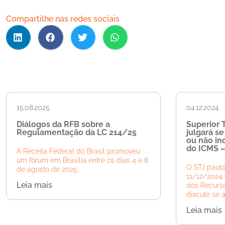
Compartilhe nas redes sociais
15.08.2025
04.12.2024
Diálogos da RFB sobre a
Superior T
Regulamentação da LC 214/25
julgará s
ou não inc
do ICMS –
A Receita Federal do Brasil promoveu
um fórum em Brasília entre os dias 4 e 8
O STJ pauto
de agosto de 2025
11/12/2024 
Leia mais
dos Recurso
discute se 
Leia mais