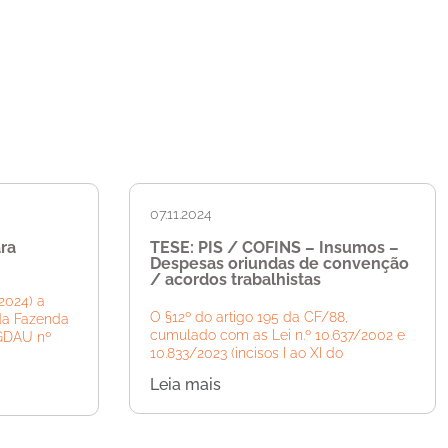
07.11.2024
ra
TESE: PIS / COFINS – Insumos –
Despesas oriundas de convenção
/ acordos trabalhistas
2024) a
O §12º do artigo 195 da CF/88,
da Fazenda
cumulado com as Lei n.º 10.637/2002 e
PGDAU nº
10.833/2023 (incisos I ao XI do
Leia mais