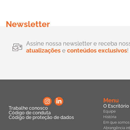
Newsletter
Assine nossa newsletter e receba nos
atualizações
e
conteúdos exclusivos
!
Menu
O Escritório
Trabalhe conosco
Equipe
Código de conduta
Código de proteção de dados
História
Em que somos 
Abrangência int