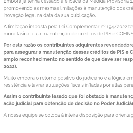
Embora já tenha cessado a eficácia da Medida Provisória 1.
promovendo as mesmas limitações à manutenção dos crédi
inovação legal na data da sua publicação.
A limitação imposta pela Lei Complementar nº 194/2022 teve
monofásica, cuja manutenção de créditos de PIS e COFINS 
Por esta razão os contribuintes adquirentes revendedor
para assegurar a manutenção desses créditos de PIS e 
amplo reconhecimento no sentido de que deve ser respe
2022).
Muito embora o retorno positivo do judiciário e a lógica em
resistência e lavrar autuações fiscais infladas por altas pen
Assim o contribuinte lesado que foi obstado à manutenç
ação judicial para obtenção de decisão no Poder Judiciár
A nossa equipe se coloca à inteira disposição para orientaç