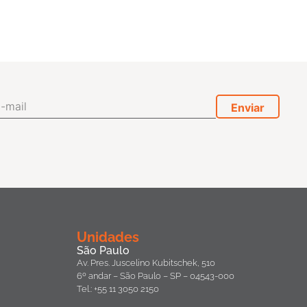
Unidades
São Paulo
Av. Pres. Juscelino Kubitschek, 510
6º andar – São Paulo – SP – 04543-000
Tel.: +55 11 3050 2150