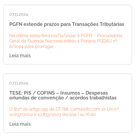
07.11.2024
PGFN estende prazos para Transações Tributárias
Na última sexta-feira (01/11/2024) a PGFN – Procuradoria
Geral da Fazenda Nacional editou a Portaria PGDAU nº
6/2024 para prorrogar
Leia mais
07.11.2024
TESE: PIS / COFINS – Insumos – Despesas
oriundas de convenção / acordos trabalhistas
O §12º do artigo 195 da CF/88, cumulado com as Lei n.º
10.637/2002 e 10.833/2023 (incisos I ao XI do
Leia mais