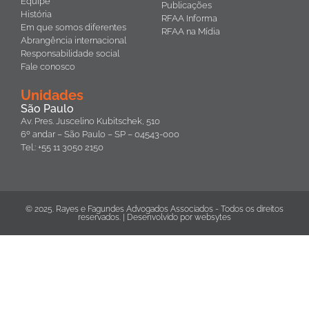
Equipe
Publicações
História
RFAA Informa
Em que somos diferentes
RFAA na Mídia
Abrangência internacional
Responsabilidade social
Fale conosco
Unidades
São Paulo
Av. Pres. Juscelino Kubitschek, 510
6º andar – São Paulo – SP – 04543-000
Tel.: +55 11 3050 2150
© 2025. Rayes e Fagundes Advogados Associados - Todos os direitos
reservados. | Desenvolvido por
websytes