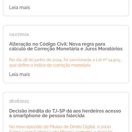
Leia mais
04.07.2024
Alteração no Código Civil: Nova regra para
cálculo de Correção Monetária e Juros Moratórios
No dia 28 de junho de 2024, foi sancionada a Lei nº 14.905,
que define o índice de correção monetária
Leia mais
28.08.2023
Decisão inédita do TJ-SP dá aos herdeiros acesso
à smartphone de pessoa falecida
No novo episódio de Pílulas de Direito Digital, o sócio
Felipe Leoni Carteiro Leite Moreira comenta a decisão