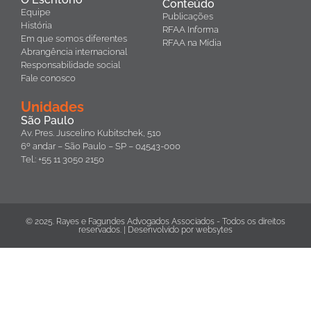
Conteúdo
Equipe
Publicações
História
RFAA Informa
Em que somos diferentes
RFAA na Mídia
Abrangência internacional
Responsabilidade social
Fale conosco
Unidades
São Paulo
Av. Pres. Juscelino Kubitschek, 510
6º andar – São Paulo – SP – 04543-000
Tel.: +55 11 3050 2150
© 2025. Rayes e Fagundes Advogados Associados - Todos os direitos
reservados. | Desenvolvido por
websytes