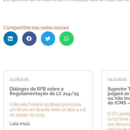
Compartilhe nas redes sociais
15.08.2025
04.12.2024
Diálogos da RFB sobre a
Superior T
Regulamentação da LC 214/25
julgará s
ou não inc
do ICMS –
A Receita Federal do Brasil promoveu
um fórum em Brasília entre os dias 4 e 8
O STJ pauto
de agosto de 2025
11/12/2024 
Leia mais
dos Recurso
discute se 