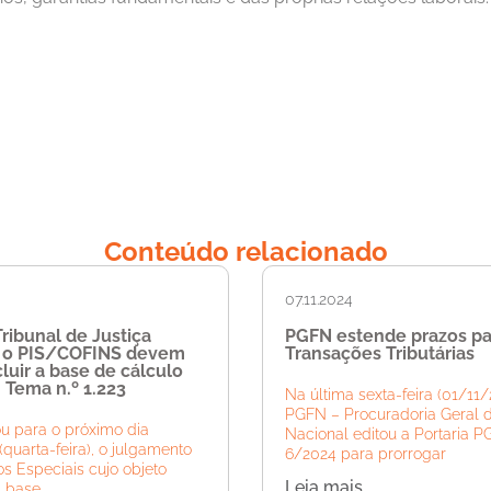
Conteúdo relacionado
07.11.2024
ribunal de Justiça
PGFN estende prazos pa
e o PIS/COFINS devem
Transações Tributárias
luir a base de cálculo
 Tema n.º 1.223
Na última sexta-feira (01/11/
PGFN – Procuradoria Geral 
u para o próximo dia
Nacional editou a Portaria 
(quarta-feira), o julgamento
6/2024 para prorrogar
s Especiais cujo objeto
Leia mais
a base