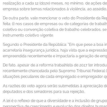
realização a cada 12 (doze) meses, no mínimo, de ações d
empresa sobre temas relacionados à violência, ao assédio,
De outra parte, vale mencionar o veto do Presidente da Rep
feita: (i) nos casos de empresas ou de categorias de traba
coletivo ou convenção coletiva de trabalho celebrados, s
instrumento coletivo vigente.
Segundo o Presidente da República: “Em que pese a boa int
acarretaria insegurança jurídica, haja vista que a express
empreendida recentemente e impactaria a geração de empr
De fato, apesar de a reforma trabalhista de 2017 ter intro
recentemente chancelada pelo Supremo Tribunal Federal (“S
situações peculiares de cada empregado e empregador que
As razões do veto agora serão submetidas à apreciação d
deputados e dos senadores para sua rejeição.
A lei é o reflexo de que a diversidade e a inclusão de gr
perspectiva de crescimento e evolução dos direitos humano