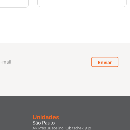
Unidades
São Paulo
Av. Pres. Juscelino Kubitschek, 510