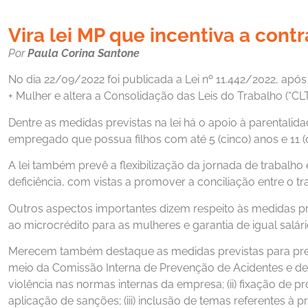
Vira lei MP que incentiva a con
Por
Paula Corina Santone
No dia 22/09/2022 foi publicada a Lei nº 11.442/2022, após
+ Mulher e altera a Consolidação das Leis do Trabalho (“CLT
Dentre as medidas previstas na lei há o apoio à parental
empregado que possua filhos com até 5 (cinco) anos e 11 (
A lei também prevê a flexibilização da jornada de trabalh
deficiência, com vistas a promover a conciliação entre o tr
Outros aspectos importantes dizem respeito às medidas pre
ao microcrédito para as mulheres e garantia de igual sa
Merecem também destaque as medidas previstas para prev
meio da Comissão Interna de Prevenção de Acidentes e de A
violência nas normas internas da empresa; (ii) fixação 
aplicação de sanções; (iii) inclusão de temas referentes à 