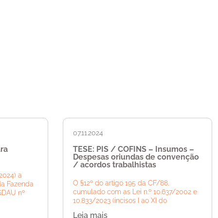
07.11.2024
ra
TESE: PIS / COFINS – Insumos –
Despesas oriundas de convenção
/ acordos trabalhistas
2024) a
O §12º do artigo 195 da CF/88,
da Fazenda
cumulado com as Lei n.º 10.637/2002 e
PGDAU nº
10.833/2023 (incisos I ao XI do
Leia mais