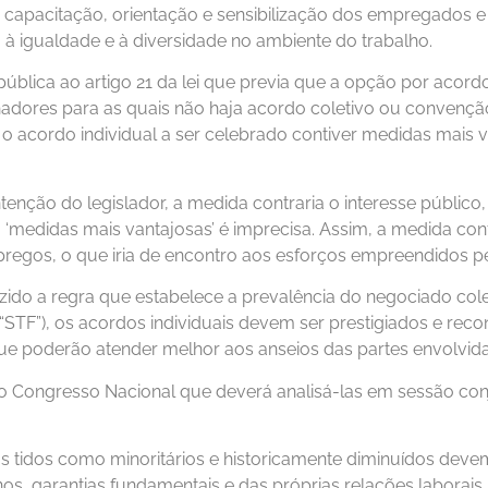
e capacitação, orientação e sensibilização dos empregados e
 à igualdade e à diversidade no ambiente do trabalho.
ública ao artigo 21 da lei que previa que a opção por acordo 
lhadores para as quais não haja acordo coletivo ou convenção
e o acordo individual a ser celebrado contiver medidas ma
enção do legislador, a medida contraria o interesse público,
ão ‘medidas mais vantajosas’ é imprecisa. Assim, a medida con
egos, o que iria de encontro aos esforços empreendidos pe
duzido a regra que estabelece a prevalência do negociado cole
TF”), os acordos individuais devem ser prestigiados e reco
 poderão atender melhor aos anseios das partes envolvida
o Congresso Nacional que deverá analisá-las em sessão conj
upos tidos como minoritários e historicamente diminuídos dev
s, garantias fundamentais e das próprias relações laborais.