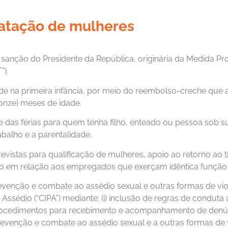
tratação de mulheres
 sanção do Presidente da República, originária da Medida Pr
”).
idade na primeira infância, por meio do reembolso-creche q
onze) meses de idade.
o e das férias para quem tenha filho, enteado ou pessoa sob 
abalho e a parentalidade.
vistas para qualificação de mulheres, apoio ao retorno ao 
lário em relação aos empregados que exerçam idêntica funç
enção e combate ao assédio sexual e outras formas de viol
ssédio (“CIPA”) mediante: (i) inclusão de regras de conduta 
de procedimentos para recebimento e acompanhamento de denú
prevenção e combate ao assédio sexual e a outras formas de vi