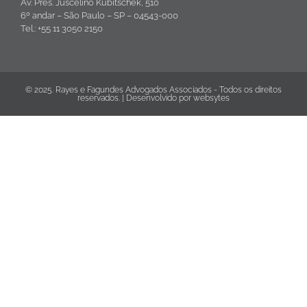
Av. Pres. Juscelino Kubitschek, 510
6º andar – São Paulo – SP – 04543-000
Tel.: +55 11 3050 2150
© 2025. Rayes e Fagundes Advogados Associados - Todos os direitos
reservados. | Desenvolvido por
websytes