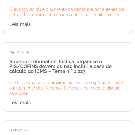
O avanço do 5G e o aumento da demanda por antenas de
celular trouxeram à tona riscos contratuais muitas vezes
Leia mais
04.12.2024
Superior Tribunal de Justiça julgará se o
PIS/COFINS devem ou não incluir a base de
cálculo do ICMS – Tema n.º 1.223
O STJ pautou para o próximo dia 11/12/2024 (quarta-feira),
o julgamento dos Recursos Especiais cujo objeto discute
se a base
Leia mais
07.11.2024