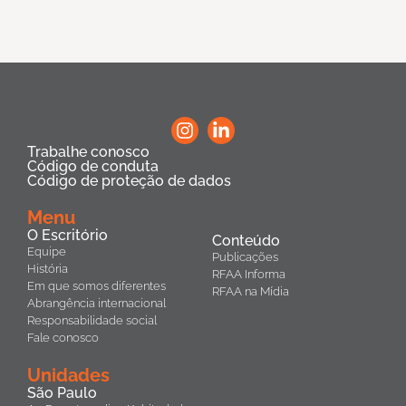
Trabalhe conosco
Código de conduta
Código de proteção de dados
Menu
O Escritório
Conteúdo
Equipe
Publicações
História
RFAA Informa
Em que somos diferentes
RFAA na Mídia
Abrangência internacional
Responsabilidade social
Fale conosco
Unidades
São Paulo