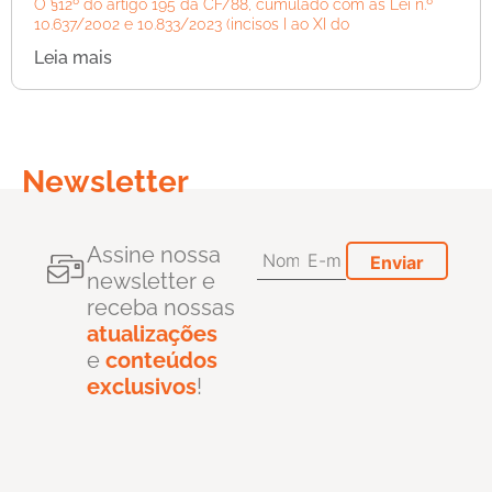
O §12º do artigo 195 da CF/88, cumulado com as Lei n.º
10.637/2002 e 10.833/2023 (incisos I ao XI do
Leia mais
Newsletter
Assine nossa
newsletter e
receba nossas
atualizações
e
conteúdos
exclusivos
!