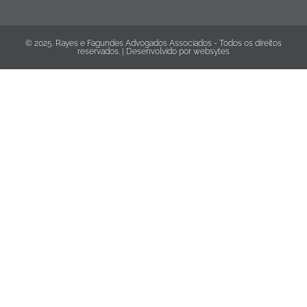
© 2025. Rayes e Fagundes Advogados Associados - Todos os direitos
reservados. | Desenvolvido por
websytes