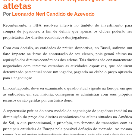
atletas
Por
Leonardo Neri Candido de Azevedo
Recentemente, a FIFA resolveu intervir no âmbito do investimento para
compra de jogadores, a fim de definir que apenas os clubes poderão ser
proprietários dos direitos econômicos dos jogadores.
Com essa decisão, as entidades de prática desportiva, no Brasil, sofrerão um
forte impacto na forma de contratação de seu elenco, pois gerará efeitos na
aquisição dos direitos econômicos dos atletas. Tais direitos são constantemente
negociados com terceiros estranhos às atividades esportivas, que adquirem
determinado percentual sobre um jogador, pagando ao clube o preço ajustado
para a negociação.
Em contraponto, deve ser examinado o quadro atual vigente na Europa, em que
as entidades, em sua maioria, conseguem se administrar com seus próprios
recursos ou são geridas por um único dono.
A repercussão prática do novo modelo de negociação de jogadores incidirá na
diminuição do preço dos direitos econômicos dos atletas situados na América
do Sul, o que proporcionará, a princípio, um fomento de transações com as
principais entidades da Europa pela possível deflação do mercado. Ao mesmo
tempo, haverá maior independência dos jogadores, pois não serão fatiados por