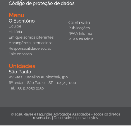
Código de proteção de dados
Menu
O Escritório
Conteúdo
Equipe
Publicações
História
RFAA Informa
Em que somos diferentes
RFAA na Mídia
Abrangência internacional
Responsabilidade social
Fale conosco
Unidades
São Paulo
Av. Pres. Juscelino Kubitschek, 510
6º andar – São Paulo – SP – 04543-000
Tel.: +55 11 3050 2150
© 2025. Rayes e Fagundes Advogados Associados - Todos os direitos
reservados. | Desenvolvido por
websytes