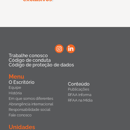
Trabalhe conosco
Código de conduta
Código de proteção de dados
Menu
O Escritório
Conteúdo
Equipe
Publicações
História
RFAA Informa
Em que somos diferentes
RFAA na Mídia
Abrangência internacional
Responsabilidade social
Fale conosco
Unidades