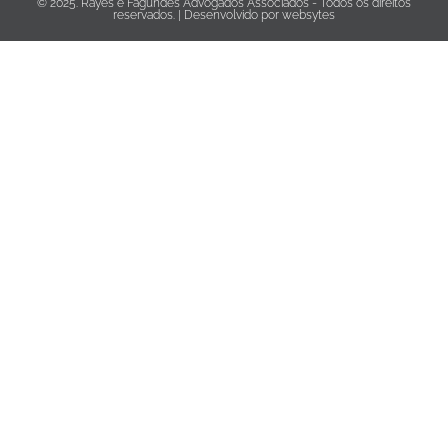
© 2025. Rayes e Fagundes Advogados Associados - Todos os direitos
reservados. | Desenvolvido por
websytes