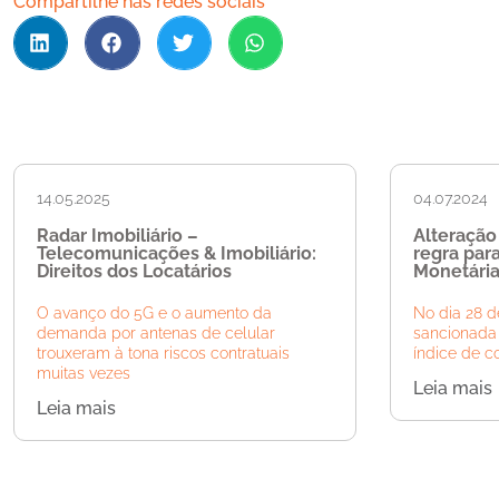
Compartilhe nas redes sociais
14.05.2025
04.07.2024
Radar Imobiliário –
Alteração
Telecomunicações & Imobiliário:
regra par
Direitos dos Locatários
Monetária
O avanço do 5G e o aumento da
No dia 28 de
demanda por antenas de celular
sancionada 
trouxeram à tona riscos contratuais
índice de c
muitas vezes
Leia mais
Leia mais