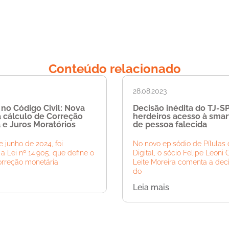
Conteúdo relacionado
28.08.2023
 no Código Civil: Nova
Decisão inédita do TJ-S
a cálculo de Correção
herdeiros acesso à sma
 e Juros Moratórios
de pessoa falecida
 junho de 2024, foi
No novo episódio de Pílulas 
a Lei nº 14.905, que define o
Digital, o sócio Felipe Leoni 
orreção monetária
Leite Moreira comenta a deci
do
Leia mais