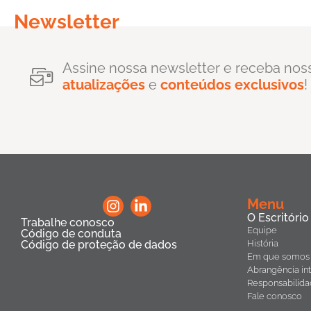
Newsletter
Assine nossa newsletter e receba nos
atualizações
e
conteúdos exclusivos
!
Menu
O Escritório
Trabalhe conosco
Equipe
Código de conduta
Código de proteção de dados
História
Em que somos 
Abrangência int
Responsabilida
Fale conosco