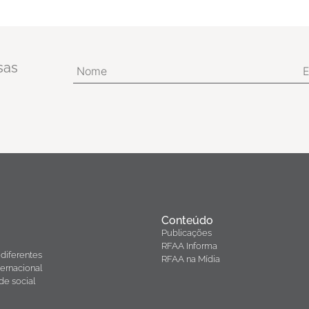
sas
Conteúdo
Publicações
RFAA Informa
diferentes
RFAA na Mídia
ernacional
de social