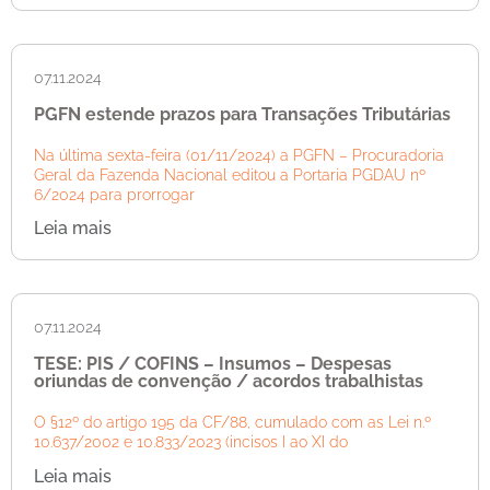
07.11.2024
PGFN estende prazos para Transações Tributárias
Na última sexta-feira (01/11/2024) a PGFN – Procuradoria
Geral da Fazenda Nacional editou a Portaria PGDAU nº
6/2024 para prorrogar
Leia mais
07.11.2024
TESE: PIS / COFINS – Insumos – Despesas
oriundas de convenção / acordos trabalhistas
O §12º do artigo 195 da CF/88, cumulado com as Lei n.º
10.637/2002 e 10.833/2023 (incisos I ao XI do
Leia mais