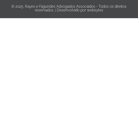
© 2025. Rayes e Fagundes Advogados Associados - Todos os direitos
reservados. | Desenvolvido por
websytes