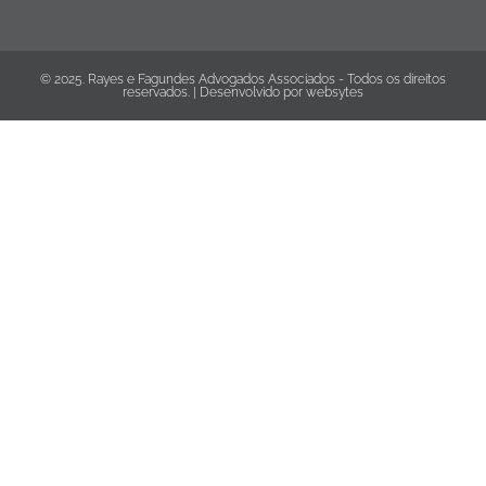
© 2025. Rayes e Fagundes Advogados Associados - Todos os direitos
reservados. | Desenvolvido por
websytes