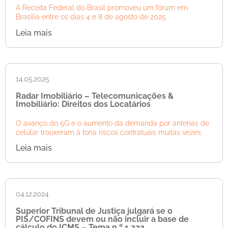
A Receita Federal do Brasil promoveu um fórum em
Brasília entre os dias 4 e 8 de agosto de 2025
Leia mais
14.05.2025
Radar Imobiliário – Telecomunicações &
Imobiliário: Direitos dos Locatários
O avanço do 5G e o aumento da demanda por antenas de
celular trouxeram à tona riscos contratuais muitas vezes
Leia mais
04.12.2024
Superior Tribunal de Justiça julgará se o
PIS/COFINS devem ou não incluir a base de
cálculo do ICMS – Tema n.º 1.223