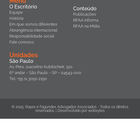
Menu
O Escritório
Conteúdo
Equipe
Publicações
História
RFAA Informa
Em que somos diferentes
RFAA na Mídia
Abrangência internacional
Responsabilidade social
Fale conosco
Unidades
São Paulo
Av. Pres. Juscelino Kubitschek, 510
6º andar – São Paulo – SP – 04543-000
Tel.: +55 11 3050 2150
© 2025. Rayes e Fagundes Advogados Associados - Todos os direitos
reservados. | Desenvolvido por
websytes