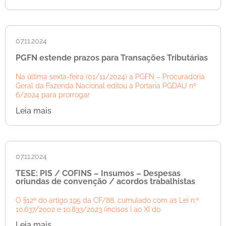
07.11.2024
PGFN estende prazos para Transações Tributárias
Na última sexta-feira (01/11/2024) a PGFN – Procuradoria
Geral da Fazenda Nacional editou a Portaria PGDAU nº
6/2024 para prorrogar
Leia mais
07.11.2024
TESE: PIS / COFINS – Insumos – Despesas
oriundas de convenção / acordos trabalhistas
O §12º do artigo 195 da CF/88, cumulado com as Lei n.º
10.637/2002 e 10.833/2023 (incisos I ao XI do
Leia mais