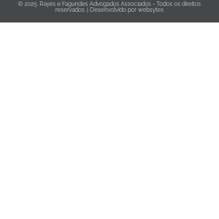
© 2025. Rayes e Fagundes Advogados Associados - Todos os direitos
reservados. | Desenvolvido por
websytes