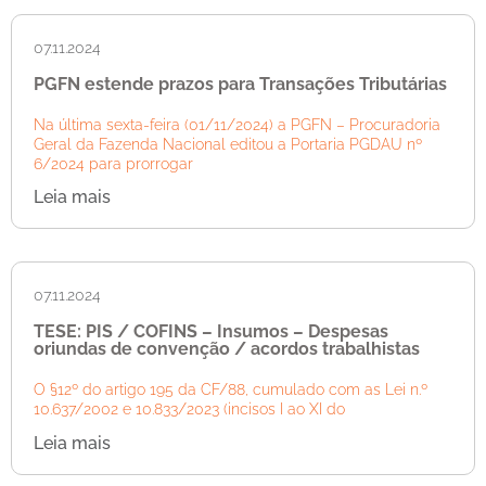
07.11.2024
PGFN estende prazos para Transações Tributárias
Na última sexta-feira (01/11/2024) a PGFN – Procuradoria
Geral da Fazenda Nacional editou a Portaria PGDAU nº
6/2024 para prorrogar
Leia mais
07.11.2024
TESE: PIS / COFINS – Insumos – Despesas
oriundas de convenção / acordos trabalhistas
O §12º do artigo 195 da CF/88, cumulado com as Lei n.º
10.637/2002 e 10.833/2023 (incisos I ao XI do
Leia mais